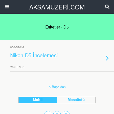
AKSAMUZERİ.COM
Etiketler › D5
03/06/2016
Nikon D5 İncelemesi
YANIT YOK
Başa dön
Mobil
Masaüstü