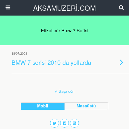
AKSAMUZERİ.COM
Etiketler › Bmw 7 Serisi
18/07/2008
BMW 7 serisi 2010 da yollarda
Başa dön
Mobil
Masaüstü