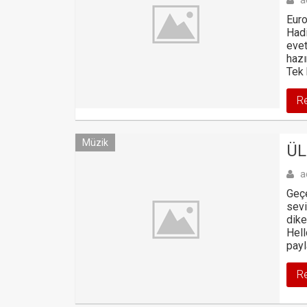
a
Euro
Hadi
evet
hazı
Tek 
R
Müzik
ÜL
a
Geçe
sevi
dike
Hell
payl
R