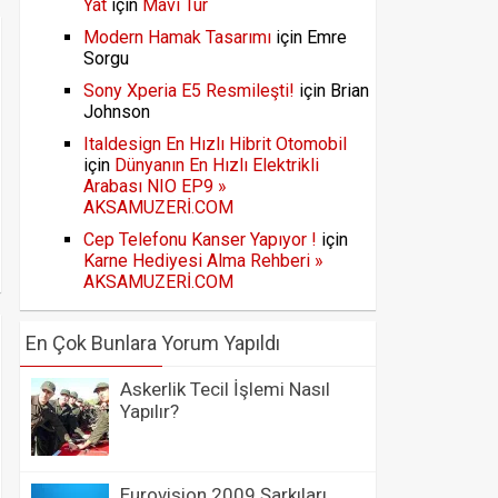
Yat
için
Mavi Tur
Modern Hamak Tasarımı
için
Emre
Sorgu
Sony Xperia E5 Resmileşti!
için
Brian
Johnson
Italdesign En Hızlı Hibrit Otomobil
için
Dünyanın En Hızlı Elektrikli
Arabası NIO EP9 »
AKSAMUZERİ.COM
Cep Telefonu Kanser Yapıyor !
için
Karne Hediyesi Alma Rehberi »
AKSAMUZERİ.COM
En Çok Bunlara Yorum Yapıldı
Askerlik Tecil İşlemi Nasıl
Yapılır?
Eurovision 2009 Şarkıları