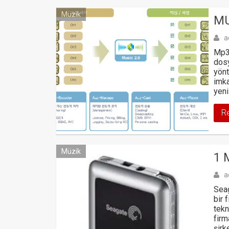
Müzik
MU
a
Mp3 
dosy
yönt
imka
yeni
R
Müzik
1 
a
Seag
bir 
tekn
firm
şirk