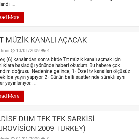
landı. …
ead More
T MÜZIK KANALI AÇACAK
dmin
10/01/2009
4
şeş (6) kanalından sonra birde Trt müzik kanalı açmak için
rlıklara başladığı yönünde haberi okudum. Bu habere çok
ndim doğrusu. Nedenine gelince; 1- Özel tv kanalları ölçüsüz
şekilde yayın yapıyor. 2- Günün belli saatlerinde sürekli aynı
ler yayınlanıyor. …
ead More
DISE DUM TEK TEK SARKISI
UROVISION 2009 TURKEY)