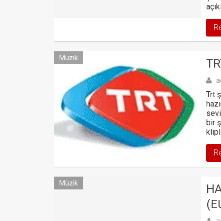
açık
R
Müzik
TR
a
Trt 
hazı
sevi
bir 
klip
R
Müzik
HA
(E