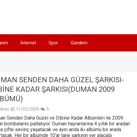
arım
İnternet
Spor
Gündem
MAN SENDEN DAHA GÜZEL ŞARKISI-
BINE KADAR ŞARKISI(DUMAN 2009
BÜMÜ)
dmin
11/03/2009
5
n Senden Daha Güzel ve Dibine Kadar Albümleri ile 2009
nın bombalarını patlatıyor. Duman hayranlarına 4 yıllık bir aradan
a çifte sevinç yaşatacak ve aynı anda iki albümü bir arada
rtacak. Her bir albümde 10’ar tane şarkının yer alacağı