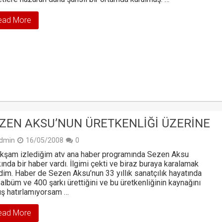
ead More
ZEN AKSU’NUN ÜRETKENLIĞI ÜZERINE
dmin
16/05/2008
0
kşam izlediğim atv ana haber programında Sezen Aksu
ında bir haber vardı. İlgimi çekti ve biraz buraya karalamak
dim. Haber de Sezen Aksu’nun 33 yıllık sanatçılık hayatında
albüm ve 400 şarkı ürettiğini ve bu üretkenliğinin kaynağını
ış hatırlamıyorsam …
ead More