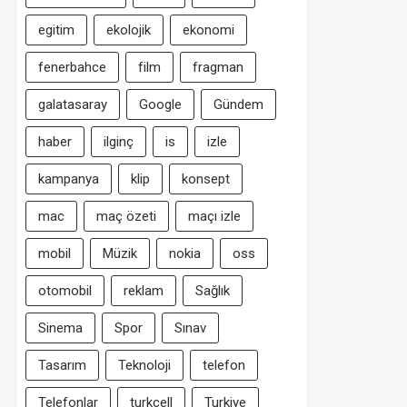
egitim
ekolojik
ekonomi
fenerbahce
film
fragman
galatasaray
Google
Gündem
haber
ilginç
is
izle
kampanya
klip
konsept
mac
maç özeti
maçı izle
mobil
Müzik
nokia
oss
otomobil
reklam
Sağlık
Sinema
Spor
Sınav
Tasarım
Teknoloji
telefon
Telefonlar
turkcell
Turkiye