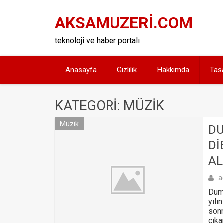
Skip
to
AKSAMUZERİ.COM
content
teknoloji ve haber portalı
Anasayfa
Gizlilik
Hakkımda
Tas
KATEGORI: MÜZIK
Müzik
DU
DI
AL
a
Duma
yılı
sonr
çıka