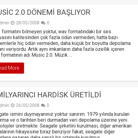
SIC 2.0 DÖNEMI BAŞLIYOR
dmin
28/05/2008
0
formatını bilmeyen yoktur, wav formatındaki bir ses
asını kalitesinden çok fazla ödün vermeden, hatta bazı
emlerle hiç ödün vermeden, daha küçük bir boyutta depolama
nı veriyordu. Artık aynı imkanların daha fazla özellik içeren
 formatının adı Music 2.0. Müzik …
ead More
MILYARINCI HARDISK ÜRETILDI
dmin
26/05/2008
0
ate ismini duymayanınız yoktur sanırım. 1979 yılında kurulan
firma ve o tarihten beri durmadan veri depolama üzerine yeni
olojiler üretmekte. Seagate şirketini kurulması, diğer amerikan
alarının hikayesine biraz benziyor fakat; seagate diğer
etlere nazaran daha şanslı bir ortamda kurulmuş. …