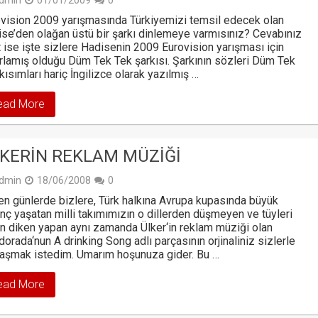
dmin
01/01/2009
0
vision 2009 yarışmasında Türkiyemizi temsil edecek olan
se’den olağan üstü bir şarkı dinlemeye varmısınız? Cevabınız
 ise işte sizlere Hadisenin 2009 Eurovision yarışması için
rlamış olduğu Düm Tek Tek şarkısı. Şarkının sözleri Düm Tek
kısımları hariç İngilizce olarak yazılmış …
ead More
KERIN REKLAM MÜZIĞI
dmin
18/06/2008
0
n günlerde bizlere, Türk halkına Avrupa kupasında büyük
nç yaşatan milli takımımızın o dillerden düşmeyen ve tüyleri
n diken yapan aynı zamanda Ülker‘in reklam müziği olan
dorada‘nun A drinking Song adlı parçasının orjinaliniz sizlerle
aşmak istedim. Umarım hoşunuza gider. Bu …
ead More