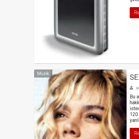
R
Müzik
SE
a
Bu a
hakk
iste
120 
yanl
R