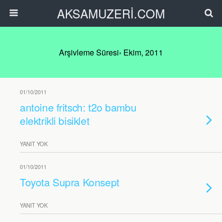
AKSAMUZERİ.COM
Arşivleme Süresi› Ekim, 2011
01/10/2011
antoine fritsch: t2o bambu
elektrikli bisiklet
YANIT YOK
01/10/2011
Toyota Supra Konsept
YANIT YOK