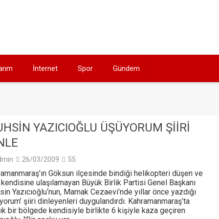
arım
İnternet
Spor
Gündem
HSIN YAZICIOĞLU ÜŞÜYORUM ŞIIRI
NLE
dmin
26/03/2009
55
amanmaraş’ın Göksun ilçesinde bindiği helikopteri düşen ve
 kendisine ulaşılamayan Büyük Birlik Partisi Genel Başkanı
in Yazıcıoğlu‘nun, Mamak Cezaevi’nde yıllar önce yazdığı
yorum’ şiiri dinleyenleri duygulandırdı. Kahramanmaraş’ta
ık bir bölgede kendisiyle birlikte 6 kişiyle kaza geçiren