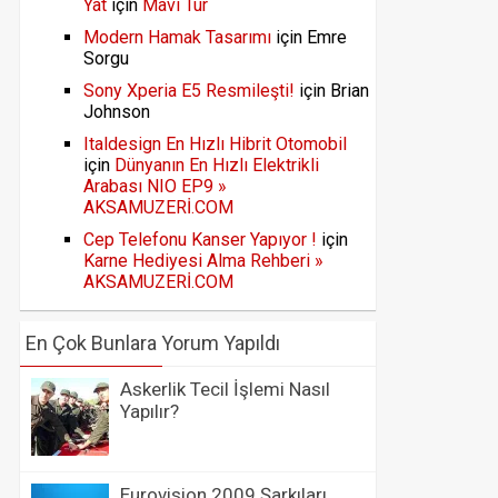
Yat
için
Mavi Tur
Modern Hamak Tasarımı
için
Emre
Sorgu
Sony Xperia E5 Resmileşti!
için
Brian
Johnson
Italdesign En Hızlı Hibrit Otomobil
için
Dünyanın En Hızlı Elektrikli
Arabası NIO EP9 »
AKSAMUZERİ.COM
Cep Telefonu Kanser Yapıyor !
için
Karne Hediyesi Alma Rehberi »
AKSAMUZERİ.COM
En Çok Bunlara Yorum Yapıldı
Askerlik Tecil İşlemi Nasıl
Yapılır?
Eurovision 2009 Şarkıları