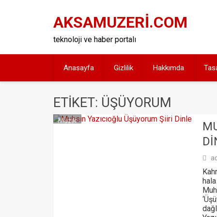
Skip
to
AKSAMUZERİ.COM
content
teknoloji ve haber portalı
Anasayfa
Gizlilik
Hakkımda
Tas
ETIKET: ÜŞÜYORUM
Müzik
MU
DI
a
Kahr
hala
Muhs
‘Üşü
dağl