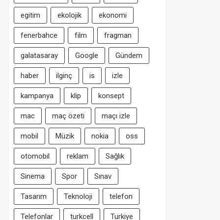
egitim
ekolojik
ekonomi
fenerbahce
film
fragman
galatasaray
Google
Gündem
haber
ilginç
is
izle
kampanya
klip
konsept
mac
maç özeti
maçı izle
mobil
Müzik
nokia
oss
otomobil
reklam
Sağlık
Sinema
Spor
Sınav
Tasarım
Teknoloji
telefon
Telefonlar
turkcell
Turkiye