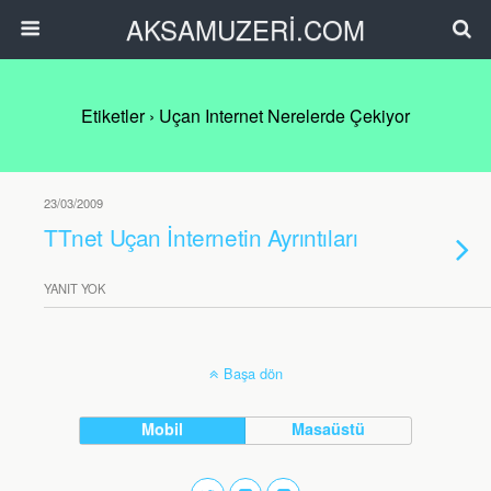
AKSAMUZERİ.COM
Etiketler › Uçan Internet Nerelerde Çekiyor
23/03/2009
TTnet Uçan İnternetin Ayrıntıları
YANIT YOK
Başa dön
Mobil
Masaüstü