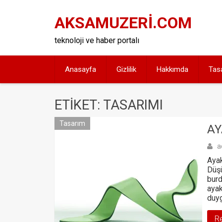
Skip
to
AKSAMUZERİ.COM
content
teknoloji ve haber portalı
Anasayfa
Gizlilik
Hakkımda
Tas
ETIKET: TASARIMI
Tasarım
AY
a
Ayak
Düşü
burd
ayak
duyg
R