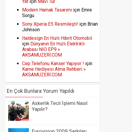
Yat
için
Mavi Tur
Modern Hamak Tasarımı
için
Emre
Sorgu
Sony Xperia E5 Resmileşti!
için
Brian
Johnson
Italdesign En Hızlı Hibrit Otomobil
için
Dünyanın En Hızlı Elektrikli
Arabası NIO EP9 »
AKSAMUZERİ.COM
Cep Telefonu Kanser Yapıyor !
için
Karne Hediyesi Alma Rehberi »
AKSAMUZERİ.COM
En Çok Bunlara Yorum Yapıldı
Askerlik Tecil İşlemi Nasıl
Yapılır?
Eurovision 2009 Şarkıları