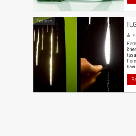
Tasarım
İL
a
Ferm
önem
tasa
Ferm
havu
R