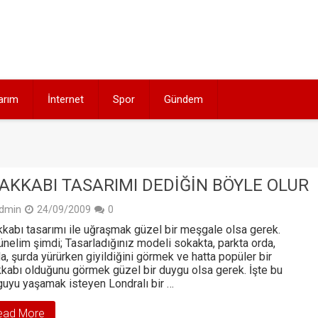
arım
İnternet
Spor
Gündem
AKKABI TASARIMI DEDIĞIN BÖYLE OLUR
dmin
24/09/2009
0
kabı tasarımı ile uğraşmak güzel bir meşgale olsa gerek.
nelim şimdi; Tasarladığınız modeli sokakta, parkta orda,
a, şurda yürürken giyildiğini görmek ve hatta popüler bir
kabı olduğunu görmek güzel bir duygu olsa gerek. İşte bu
uyu yaşamak isteyen Londralı bir …
ead More