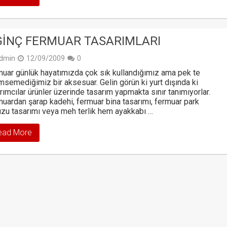
GINÇ FERMUAR TASARIMLARI
dmin
12/09/2009
0
uar günlük hayatımızda çok sık kullandığımız ama pek te
semediğimiz bir aksesuar. Gelin görün ki yurt dışında ki
rımcılar ürünler üzerinde tasarım yapmakta sınır tanımıyorlar.
uardan şarap kadehi, fermuar bina tasarımı, fermuar park
zu tasarımı veya meh terlik hem ayakkabı …
ead More