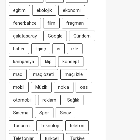
egitim
ekolojik
ekonomi
fenerbahce
film
fragman
galatasaray
Google
Gündem
haber
ilginç
is
izle
kampanya
klip
konsept
mac
maç özeti
maçı izle
mobil
Müzik
nokia
oss
otomobil
reklam
Sağlık
Sinema
Spor
Sınav
Tasarım
Teknoloji
telefon
Telefonlar
turkcell
Turkiye