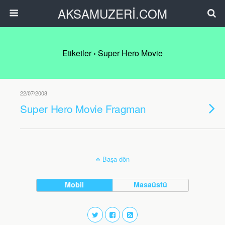
AKSAMUZERİ.COM
Etiketler › Super Hero Movie
22/07/2008
Super Hero Movie Fragman
Başa dön
Mobil
Masaüstü