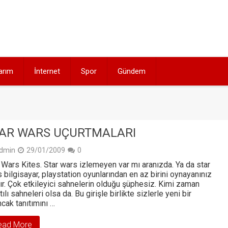
arım
İnternet
Spor
Gündem
AR WARS UÇURTMALARI
dmin
29/01/2009
0
 Wars Kites. Star wars izlemeyen var mı aranızda. Ya da star
 bilgisayar, playstation oyunlarından en az birini oynayanınız
ır. Çok etkileyici sahnelerin olduğu şüphesiz. Kimi zaman
tılı sahneleri olsa da. Bu girişle birlikte sizlerle yeni bir
cak tanıtımını …
ead More