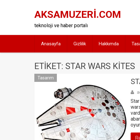
Skip
to
AKSAMUZERİ.COM
content
teknoloji ve haber portalı
Anasayfa
Gizlilik
Hakkımda
Tas
ETIKET: STAR WARS KITES
Tasarım
ST
a
Star
wars
vard
abar
oyun
R