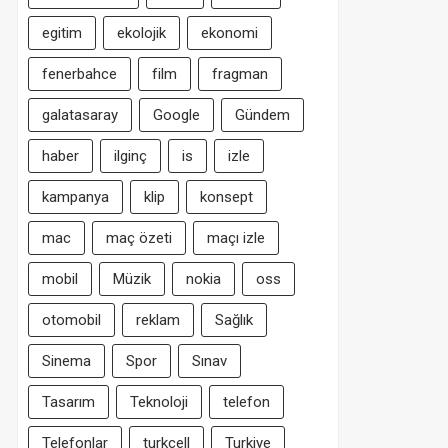
egitim
ekolojik
ekonomi
fenerbahce
film
fragman
galatasaray
Google
Gündem
haber
ilginç
is
izle
kampanya
klip
konsept
mac
maç özeti
maçı izle
mobil
Müzik
nokia
oss
otomobil
reklam
Sağlık
Sinema
Spor
Sınav
Tasarım
Teknoloji
telefon
Telefonlar
turkcell
Turkiye