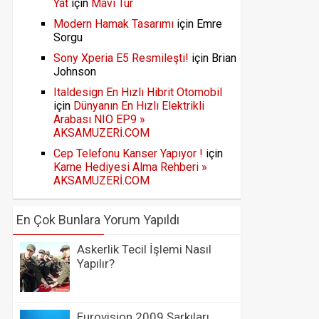
Yat
için
Mavi Tur
Modern Hamak Tasarımı
için
Emre
Sorgu
Sony Xperia E5 Resmileşti!
için
Brian
Johnson
Italdesign En Hızlı Hibrit Otomobil
için
Dünyanın En Hızlı Elektrikli
Arabası NIO EP9 »
AKSAMUZERİ.COM
Cep Telefonu Kanser Yapıyor !
için
Karne Hediyesi Alma Rehberi »
AKSAMUZERİ.COM
En Çok Bunlara Yorum Yapıldı
Askerlik Tecil İşlemi Nasıl
Yapılır?
Eurovision 2009 Şarkıları