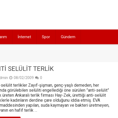
arım
İnternet
Spor
Gündem
TI SELÜLIT TERLIK
dmin
08/02/2009
0
-selülit terlikler Zayıf-şişman, genç-yaşlı demeden, her
nda görülebilen selüliti engellediği öne sürülen ”anti-selülit”
ik üreten Ankaralı terlik firması Hay-Zek, ürettiği anti-selülit
iklerle kadınların derdine çare olduğunu iddia etmiş. EVA
maddesinden yapılan, suda kaymayan ve bakteri üretmeyen,
anın en hafif terlik …