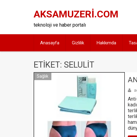
Skip
to
AKSAMUZERİ.COM
content
teknoloji ve haber portalı
Anasayfa
Gizlilik
Hakkımda
Tas
ETIKET: SELULIT
Sağlık
AN
a
Anti
kadı
terl
terl
ham
düny