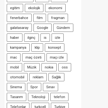
egitim
ekolojik
ekonomi
fenerbahce
film
fragman
galatasaray
Google
Gündem
haber
ilginç
is
izle
kampanya
klip
konsept
mac
maç özeti
maçı izle
mobil
Müzik
nokia
oss
otomobil
reklam
Sağlık
Sinema
Spor
Sınav
Tasarım
Teknoloji
telefon
Telefonlar
turkcell
Turkiye