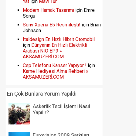
Yat
için
Mavi Tur
Modern Hamak Tasarımı
için
Emre
Sorgu
Sony Xperia E5 Resmileşti!
için
Brian
Johnson
Italdesign En Hızlı Hibrit Otomobil
için
Dünyanın En Hızlı Elektrikli
Arabası NIO EP9 »
AKSAMUZERİ.COM
Cep Telefonu Kanser Yapıyor !
için
Karne Hediyesi Alma Rehberi »
AKSAMUZERİ.COM
En Çok Bunlara Yorum Yapıldı
Askerlik Tecil İşlemi Nasıl
Yapılır?
Eurovision 2009 Şarkıları