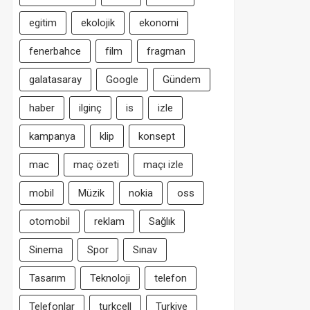
egitim
ekolojik
ekonomi
fenerbahce
film
fragman
galatasaray
Google
Gündem
haber
ilginç
is
izle
kampanya
klip
konsept
mac
maç özeti
maçı izle
mobil
Müzik
nokia
oss
otomobil
reklam
Sağlık
Sinema
Spor
Sınav
Tasarım
Teknoloji
telefon
Telefonlar
turkcell
Turkiye