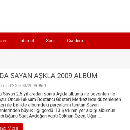
arım
İnternet
Spor
Gündem
DA SAYAN AŞKLA 2009 ALBÜM
dmin
26/03/2009
1
 Sayan 2,5 yıl aradan sonra Aşkla albümü ile sevenleri ile
ştu. Önceki akşam Bostancı Gösteri Merkezinde düzenlenen
eri ile birlikte albümdeki parçalarını tanıtan Sayan
nlerinden büyük ilgi gördü. 13 Şarkının yer aldığı albümün
jörlüğünü Suat Aydoğan yaptı.Gökhan Özen, Uğur …
ead More