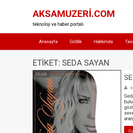
Skip
to
AKSAMUZERİ.COM
content
teknoloji ve haber portalı
Anasayfa
Gizlilik
Hakkımda
Tas
ETIKET: SEDA SAYAN
Müzik
SE
a
Seda
bulu
göst
seve
aran
R