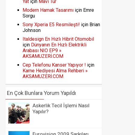
Yat
için
Mavi Tur
Modern Hamak Tasarımı
için
Emre
Sorgu
Sony Xperia E5 Resmileşti!
için
Brian
Johnson
Italdesign En Hızlı Hibrit Otomobil
için
Dünyanın En Hızlı Elektrikli
Arabası NIO EP9 »
AKSAMUZERİ.COM
Cep Telefonu Kanser Yapıyor !
için
Karne Hediyesi Alma Rehberi »
AKSAMUZERİ.COM
En Çok Bunlara Yorum Yapıldı
Askerlik Tecil İşlemi Nasıl
Yapılır?
Eurovision 2009 Şarkıları