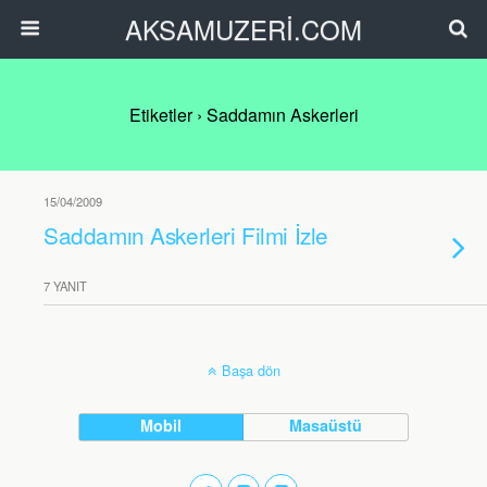
AKSAMUZERİ.COM
Etiketler › Saddamın Askerleri
15/04/2009
Saddamın Askerleri Filmi İzle
7 YANIT
Başa dön
Mobil
Masaüstü