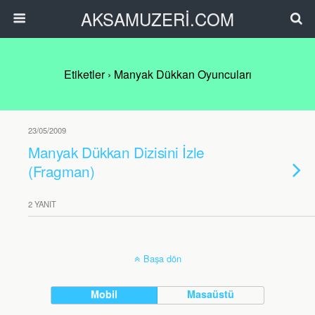
AKSAMUZERİ.COM
Etiketler › Manyak Dükkan Oyuncuları
23/05/2009
Manyak Dükkan Dizisini İzle
(Fragman)
2 YANIT
Başa dön
Mobil
Masaüstü