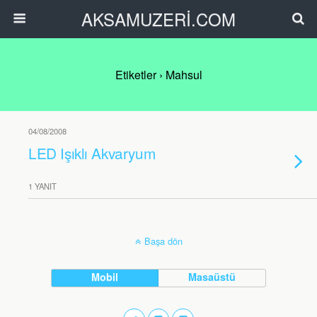
AKSAMUZERİ.COM
Etiketler › Mahsul
04/08/2008
LED Işıklı Akvaryum
1 YANIT
Başa dön
Mobil
Masaüstü