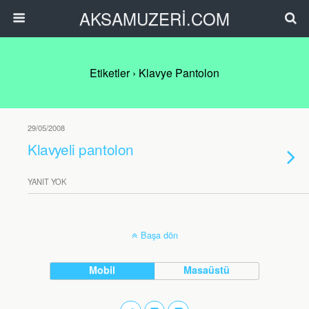
AKSAMUZERİ.COM
Etiketler › Klavye Pantolon
29/05/2008
Klavyeli pantolon
YANIT YOK
Başa dön
Mobil
Masaüstü