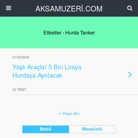
AKSAMUZERİ.COM
Etiketler › Hurda Tanker
21/03/2009
Yaşlı Araçlar 5 Bin Liraya
Hurdaya Ayrılacak
22 YANIT
Başa dön
Mobil
Masaüstü