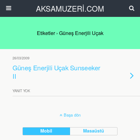
AKSAMUZERİ.COM
Etiketler › Güneş Enerjili Uçak
26/03/2009
Güneş Enerjili Uçak Sunseeker
II
YANIT YOK
Başa dön
Mobil
Masaüstü