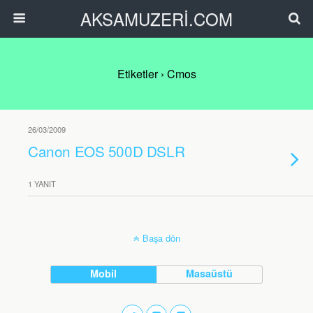
AKSAMUZERİ.COM
Etiketler › Cmos
26/03/2009
Canon EOS 500D DSLR
1 YANIT
Başa dön
Mobil
Masaüstü