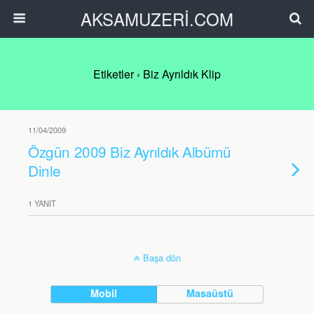
AKSAMUZERİ.COM
Etiketler › Biz Ayrıldık Klip
11/04/2009
Özgün 2009 Biz Ayrıldık Albümü
Dinle
1 YANIT
Başa dön
Mobil
Masaüstü