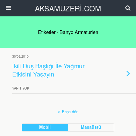
AKSAMUZERİ.COM
Etiketler › Banyo Armatürleri
30/08/2010
İkili Duş Başlığı İle Yağmur
Etkisini Yaşayın
YANIT YOK
Başa dön
Mobil
Masaüstü