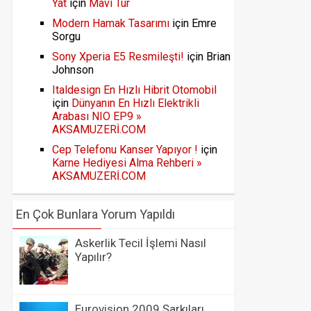
Yat
için
Mavi Tur
Modern Hamak Tasarımı
için
Emre
Sorgu
Sony Xperia E5 Resmileşti!
için
Brian
Johnson
Italdesign En Hızlı Hibrit Otomobil
için
Dünyanın En Hızlı Elektrikli
Arabası NIO EP9 »
AKSAMUZERİ.COM
Cep Telefonu Kanser Yapıyor !
için
Karne Hediyesi Alma Rehberi »
AKSAMUZERİ.COM
En Çok Bunlara Yorum Yapıldı
Askerlik Tecil İşlemi Nasıl
Yapılır?
Eurovision 2009 Şarkıları