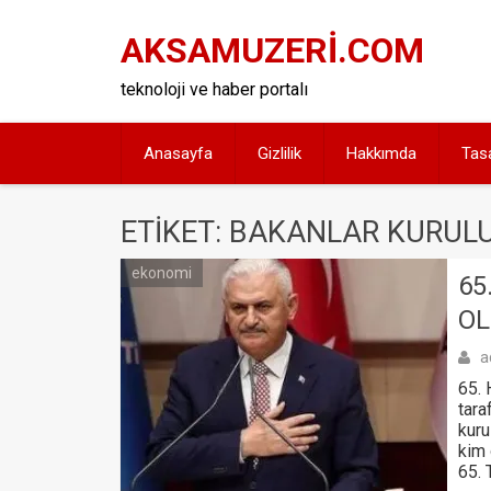
Skip
to
AKSAMUZERİ.COM
content
teknoloji ve haber portalı
Anasayfa
Gizlilik
Hakkımda
Tas
ETIKET: BAKANLAR KURUL
ekonomi
65
O
a
65. 
tara
kuru
kim 
65. 