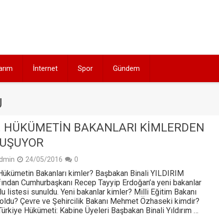
arım
İnternet
Spor
Gündem
U
. HÜKÜMETIN BAKANLARI KIMLERDEN
LUŞUYOR
dmin
24/05/2016
0
Hükümetin Bakanları kimler? Başbakan Binali YILDIRIM
fından Cumhurbaşkanı Recep Tayyip Erdoğan’a yeni bakanlar
lu listesi sunuldu. Yeni bakanlar kimler? Milli Eğitim Bakanı
oldu? Çevre ve Şehircilik Bakanı Mehmet Özhaseki kimdir?
Türkiye Hükümeti: Kabine Üyeleri Başbakan Binali Yıldırım …