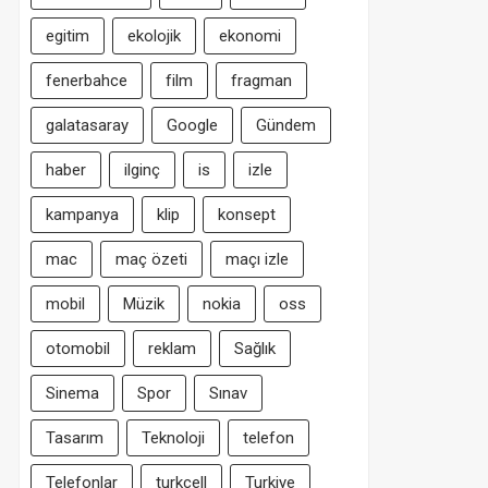
egitim
ekolojik
ekonomi
fenerbahce
film
fragman
galatasaray
Google
Gündem
haber
ilginç
is
izle
kampanya
klip
konsept
mac
maç özeti
maçı izle
mobil
Müzik
nokia
oss
otomobil
reklam
Sağlık
Sinema
Spor
Sınav
Tasarım
Teknoloji
telefon
Telefonlar
turkcell
Turkiye