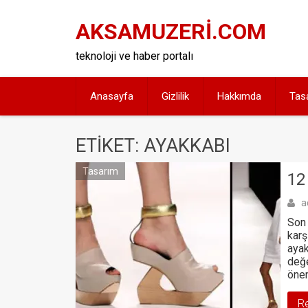
Skip
to
AKSAMUZERİ.COM
content
teknoloji ve haber portalı
Anasayfa
Gizlilik
Hakkımda
Tas
ETIKET: AYAKKABI
Tasarım
12
a
Son 
karş
ayak
değe
önem
R