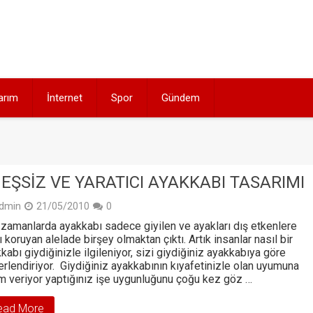
arım
İnternet
Spor
Gündem
 EŞSIZ VE YARATICI AYAKKABI TASARIMI
dmin
21/05/2010
0
zamanlarda ayakkabı sadece giyilen ve ayakları dış etkenlere
ı koruyan alelade birşey olmaktan çıktı. Artık insanlar nasıl bir
kabı giydiğinizle ilgileniyor, sizi giydiğiniz ayakkabıya göre
rlendiriyor. Giydiğiniz ayakkabının kıyafetinizle olan uyumuna
 veriyor yaptığınız işe uygunluğunu çoğu kez göz …
ead More