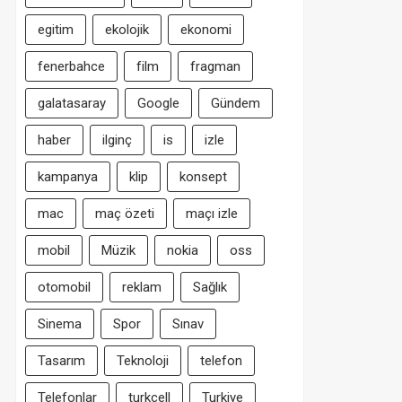
egitim
ekolojik
ekonomi
fenerbahce
film
fragman
galatasaray
Google
Gündem
haber
ilginç
is
izle
kampanya
klip
konsept
mac
maç özeti
maçı izle
mobil
Müzik
nokia
oss
otomobil
reklam
Sağlık
Sinema
Spor
Sınav
Tasarım
Teknoloji
telefon
Telefonlar
turkcell
Turkiye