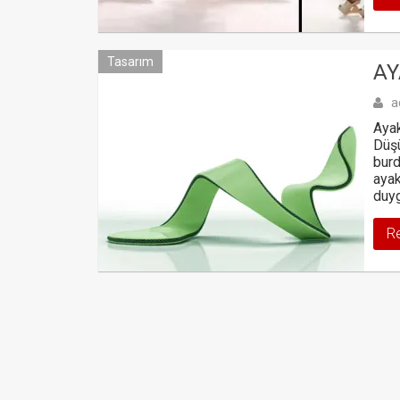
Tasarım
AY
a
Ayak
Düşü
burd
ayak
duyg
R