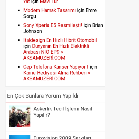
Yat
için
Mavi Tur
Modern Hamak Tasarımı
için
Emre
Sorgu
Sony Xperia E5 Resmileşti!
için
Brian
Johnson
Italdesign En Hızlı Hibrit Otomobil
için
Dünyanın En Hızlı Elektrikli
Arabası NIO EP9 »
AKSAMUZERİ.COM
Cep Telefonu Kanser Yapıyor !
için
Karne Hediyesi Alma Rehberi »
AKSAMUZERİ.COM
En Çok Bunlara Yorum Yapıldı
Askerlik Tecil İşlemi Nasıl
Yapılır?
Eurovision 2009 Şarkıları