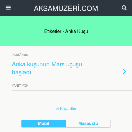
AKSAMUZERİ.COM
Etiketler › Anka Kuşu
27/05/2008
Anka kuşunun Mars uçuşu
başladı
YANIT YOK
Başa dön
Mobil
Masaüstü