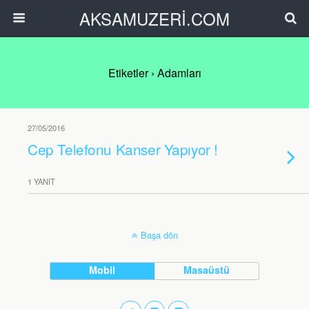
AKSAMUZERİ.COM
Etiketler › Adamları
27/05/2016
Cep Telefonu Kanser Yapıyor !
1 YANIT
Başa dön
Mobil
Masaüstü