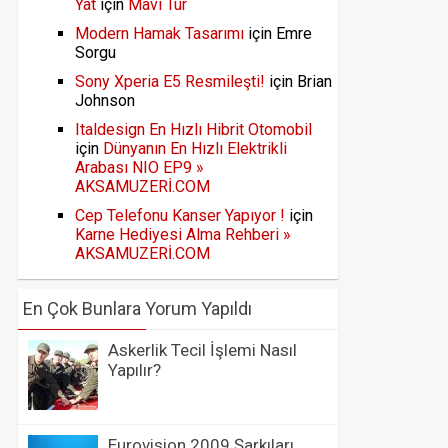
Yat
için
Mavi Tur
Modern Hamak Tasarımı
için
Emre
Sorgu
Sony Xperia E5 Resmileşti!
için
Brian
Johnson
Italdesign En Hızlı Hibrit Otomobil
için
Dünyanın En Hızlı Elektrikli
Arabası NIO EP9 »
AKSAMUZERİ.COM
Cep Telefonu Kanser Yapıyor !
için
Karne Hediyesi Alma Rehberi »
AKSAMUZERİ.COM
En Çok Bunlara Yorum Yapıldı
Askerlik Tecil İşlemi Nasıl
Yapılır?
Eurovision 2009 Şarkıları