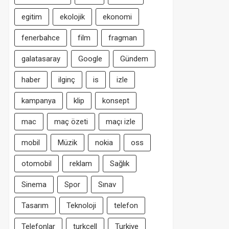
egitim
ekolojik
ekonomi
fenerbahce
film
fragman
galatasaray
Google
Gündem
haber
ilginç
is
izle
kampanya
klip
konsept
mac
maç özeti
maçı izle
mobil
Müzik
nokia
oss
otomobil
reklam
Sağlık
Sinema
Spor
Sınav
Tasarım
Teknoloji
telefon
Telefonlar
turkcell
Turkiye