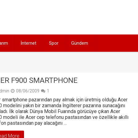
arım
İnternet
Spor
Gündem
ER F900 SMARTPHONE
dmin
08/06/2009
1
 smartphone pazarından pay almak için üretmiş olduğu Acer
 modelini yakın bir zamanda İngilterer pazarına sunacağını
ladı. İlk olarak Dünya Mobil Fuarında görücüye çıkan Acer
 modeli ile Acer cep telefonu pastasından ve özellikle akıllı
fon pastasından pay alacağını …
ead More