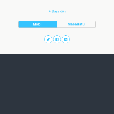
Başa dön
Mobil
Masaüstü